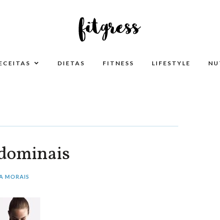
ECEITAS
DIETAS
FITNESS
LIFESTYLE
NU
bdominais
A MORAIS