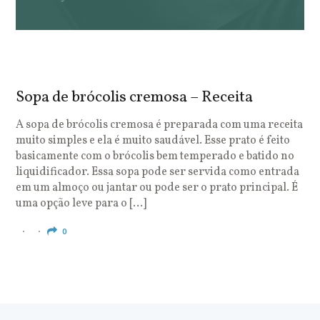
Sopa de brócolis cremosa – Receita
S
o
A sopa de brócolis cremosa é preparada com uma receita
muito simples e ela é muito saudável. Esse prato é feito
O
basicamente com o brócolis bem temperado e batido no
u
liquidificador. Essa sopa pode ser servida como entrada
c
em um almoço ou jantar ou pode ser o prato principal. É
q
uma opção leve para o […]
e
c
0