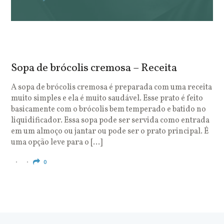
Sopa de brócolis cremosa – Receita
S
o
A sopa de brócolis cremosa é preparada com uma receita
muito simples e ela é muito saudável. Esse prato é feito
O
basicamente com o brócolis bem temperado e batido no
u
liquidificador. Essa sopa pode ser servida como entrada
c
em um almoço ou jantar ou pode ser o prato principal. É
q
uma opção leve para o […]
e
c
0