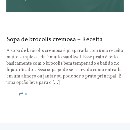
Sopa de brócolis cremosa – Receita
S
o
A sopa de brócolis cremosa é preparada com uma receita
muito simples e ela é muito saudável. Esse prato é feito
O
basicamente com o brócolis bem temperado e batido no
u
liquidificador. Essa sopa pode ser servida como entrada
c
em um almoço ou jantar ou pode ser o prato principal. É
q
uma opção leve para o […]
e
c
0