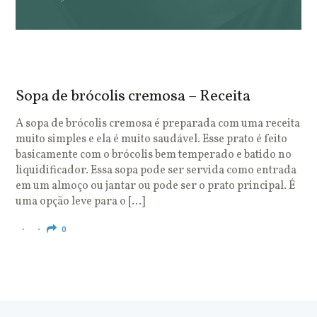
Sopa de brócolis cremosa – Receita
S
o
A sopa de brócolis cremosa é preparada com uma receita
muito simples e ela é muito saudável. Esse prato é feito
O
basicamente com o brócolis bem temperado e batido no
u
liquidificador. Essa sopa pode ser servida como entrada
c
em um almoço ou jantar ou pode ser o prato principal. É
q
uma opção leve para o […]
e
c
0