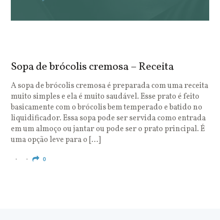
Sopa de brócolis cremosa – Receita
S
o
A sopa de brócolis cremosa é preparada com uma receita
muito simples e ela é muito saudável. Esse prato é feito
O
basicamente com o brócolis bem temperado e batido no
u
liquidificador. Essa sopa pode ser servida como entrada
c
em um almoço ou jantar ou pode ser o prato principal. É
q
uma opção leve para o […]
e
c
0