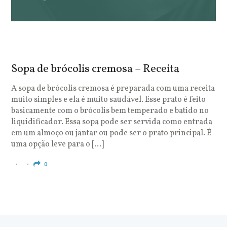
Sopa de brócolis cremosa – Receita
S
o
A sopa de brócolis cremosa é preparada com uma receita
muito simples e ela é muito saudável. Esse prato é feito
O
basicamente com o brócolis bem temperado e batido no
u
liquidificador. Essa sopa pode ser servida como entrada
c
em um almoço ou jantar ou pode ser o prato principal. É
q
uma opção leve para o […]
e
c
0