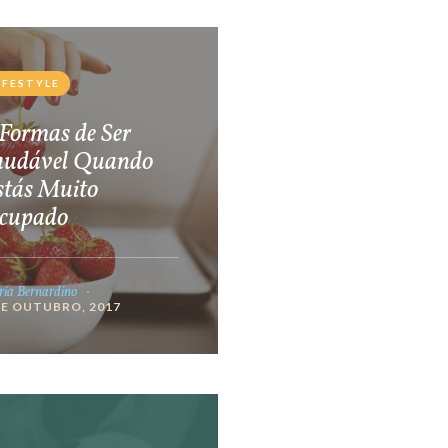
IFESTYLE
Formas de Ser
audável Quando
stás Muito
cupado
ia Bernardino
DE OUTUBRO, 2017