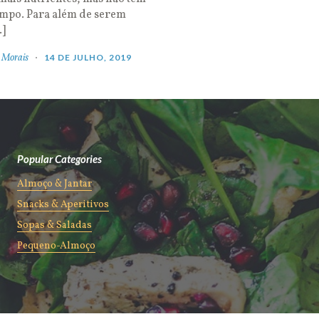
empo. Para além de serem
…]
 Morais
14 DE JULHO, 2019
Popular Categories
Almoço & Jantar
Snacks & Aperitivos
Sopas & Saladas
Pequeno-Almoço