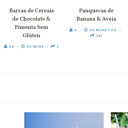
Barras de Cereais
Panquecas de
de Chocolate &
Banana & Aveia
Pimenta Sem
4
30 MINUTOS
Glúten
161
18
30 MINS
1