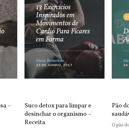
13 Exercícios
Inspirados em
F
Movimentos de
ão
Cardio Para Ficares
De
em Forma
A
Maria Bernardino
Mar
23 DE JUNHO, 2017
24
sa –
Suco detox para limpar e
Pão do
desinchar o organismo –
saudá
Receita
O pão d