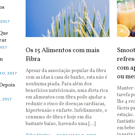
os
 2017
 Que
rar
2017
Os 15 Alimentos com mais
Smooth
Fibra
refres
em
com ap
Apesar da associação popular da fibra
RO, 2017
ou me
com as idas à casa de banho, esta não é
nenhuma piada. Para além dos
Depois
Manter-
benefícios nutricionais, uma dieta rica
tarefa p
em alimentos com fibra pode ajudar a
, 2017
lhe 4 re
reduzir o risco de doenças cardíacas,
fáceis p
hipertensão e enfarte. Infelizmente, o
estação.
consumo de fibra é hoje em dia
fantásti
bastante baixo, havendo uma […]
em bebe
ingerir 