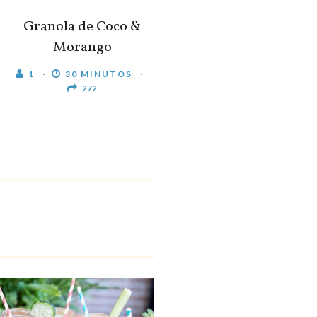
Granola de Coco &
Morango
1
30 MINUTOS
272