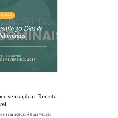
ITNESS
safio 30 Dias de
bdominais
garida Morais
 DE FEVEREIRO, 2017
ce sem açúcar: Receita
vel
oce sem açúcar é uma versão