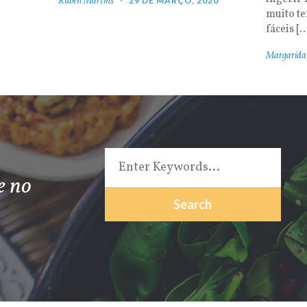
Rúben Martins
29 DE MARÇO, 2020
muito t
fáceis [
Margarida
e no