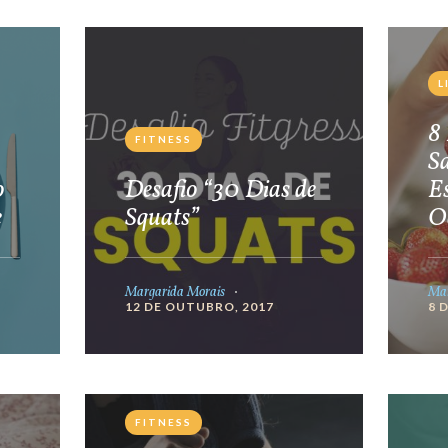
L
8 
FITNESS
S
o
Desafio “30 Dias de
E
e
Squats”
O
Margarida Morais
Mar
12 DE OUTUBRO, 2017
8 
FITNESS