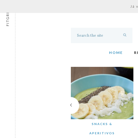
Já 
FITGRESS
HOME
R
SNACKS &
APERITIVOS