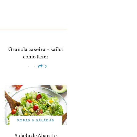
SNACKS &
APERITIVOS
Granola caseira – saiba
como fazer
0
SOPAS & SALADAS
Salada de Abacate