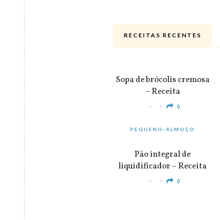
RECEITAS RECENTES
ALMOÇO & JANTAR
Sopa de brócolis cremosa
– Receita
0
PEQUENO-ALMOÇO
Pão integral de
liquidificador – Receita
0