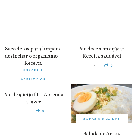
BEBIDAS
PEQUENO-ALMOÇO
Suco detox para limpar e
Pão doce sem açúcar:
desinchar o organismo –
Receita saudável
Receita
0
SNACKS &
0
APERITIVOS
Pão de queijo fit – Aprenda
a fazer
0
SOPAS & SALADAS
Salada de Arroz