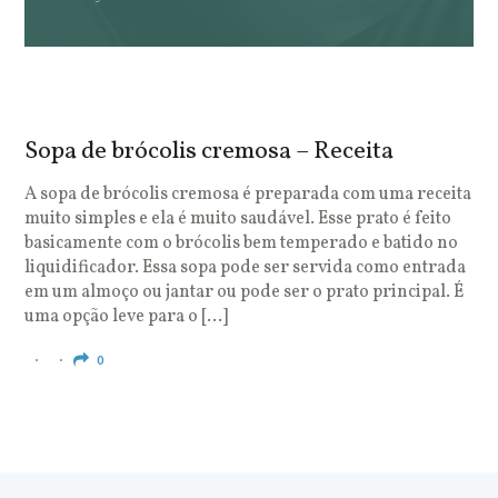
Sopa de brócolis cremosa – Receita
S
o
A sopa de brócolis cremosa é preparada com uma receita
muito simples e ela é muito saudável. Esse prato é feito
O
basicamente com o brócolis bem temperado e batido no
u
liquidificador. Essa sopa pode ser servida como entrada
c
em um almoço ou jantar ou pode ser o prato principal. É
q
uma opção leve para o […]
e
c
0