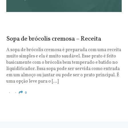
Sopa de brócolis cremosa – Receita
S
o
A sopa de brócolis cremosa é preparada com uma receita
muito simples e ela é muito saudável. Esse prato é feito
O
basicamente com o brócolis bem temperado e batido no
u
liquidificador. Essa sopa pode ser servida como entrada
c
em um almoço ou jantar ou pode ser o prato principal. É
q
uma opção leve para o […]
e
c
0