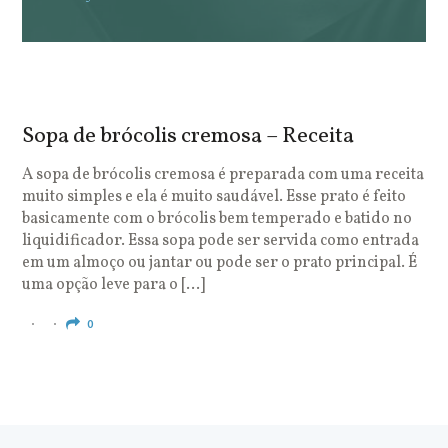
Sopa de brócolis cremosa – Receita
S
o
A sopa de brócolis cremosa é preparada com uma receita
muito simples e ela é muito saudável. Esse prato é feito
O
basicamente com o brócolis bem temperado e batido no
u
liquidificador. Essa sopa pode ser servida como entrada
c
em um almoço ou jantar ou pode ser o prato principal. É
q
uma opção leve para o […]
e
c
0