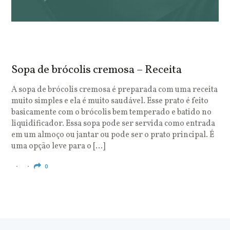
Sopa de brócolis cremosa – Receita
S
o
A sopa de brócolis cremosa é preparada com uma receita
muito simples e ela é muito saudável. Esse prato é feito
O
basicamente com o brócolis bem temperado e batido no
u
liquidificador. Essa sopa pode ser servida como entrada
c
em um almoço ou jantar ou pode ser o prato principal. É
q
uma opção leve para o […]
e
c
0