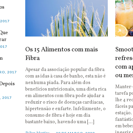
os
 2017
 Que
rar
2017
Os 15 Alimentos com mais
Smooth
Fibra
refres
em
com ap
Apesar da associação popular da fibra
RO, 2017
ou me
com as idas à casa de banho, esta não é
nenhuma piada. Para além dos
Depois
Manter-
benefícios nutricionais, uma dieta rica
tarefa p
em alimentos com fibra pode ajudar a
, 2017
lhe 4 re
reduzir o risco de doenças cardíacas,
fáceis p
hipertensão e enfarte. Infelizmente, o
estação.
consumo de fibra é hoje em dia
fantásti
bastante baixo, havendo uma […]
em bebe
ingerir 