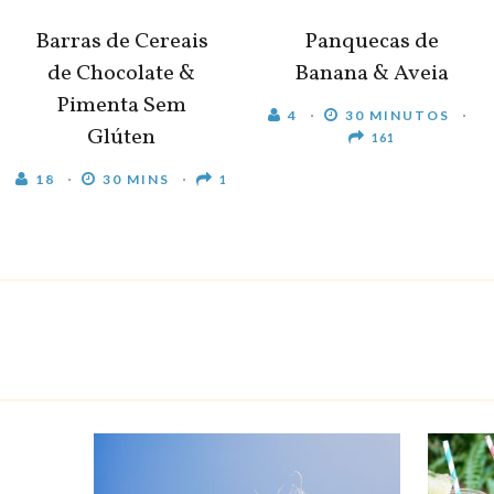
Barras de Cereais
Panquecas de
de Chocolate &
Banana & Aveia
Pimenta Sem
4
30 MINUTOS
Glúten
161
18
30 MINS
1