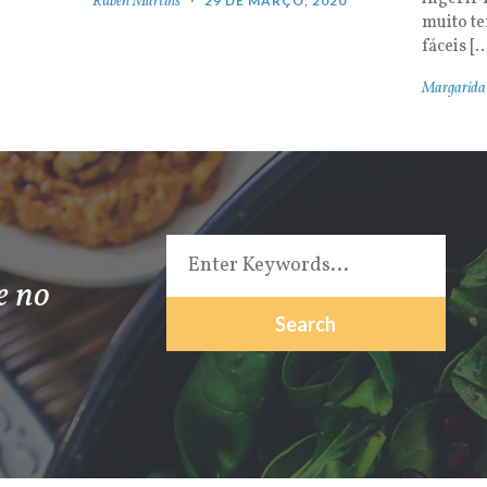
Rúben Martins
29 DE MARÇO, 2020
muito t
fáceis [
Margarida
e no