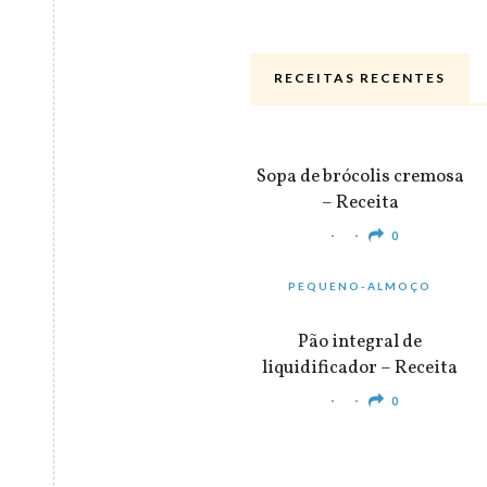
RECEITAS RECENTES
ALMOÇO & JANTAR
Sopa de brócolis cremosa
– Receita
0
PEQUENO-ALMOÇO
Pão integral de
liquidificador – Receita
0