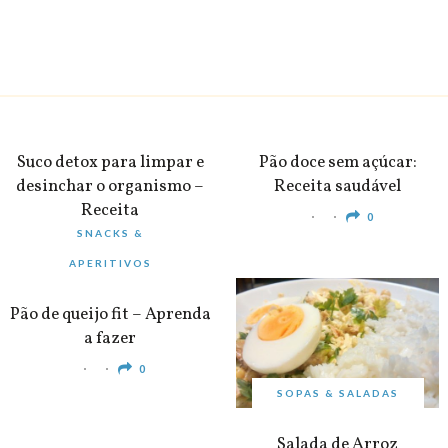
BEBIDAS
PEQUENO-ALMOÇO
Suco detox para limpar e
Pão doce sem açúcar:
desinchar o organismo –
Receita saudável
Receita
0
SNACKS &
0
APERITIVOS
Pão de queijo fit – Aprenda
a fazer
0
SOPAS & SALADAS
Salada de Arroz