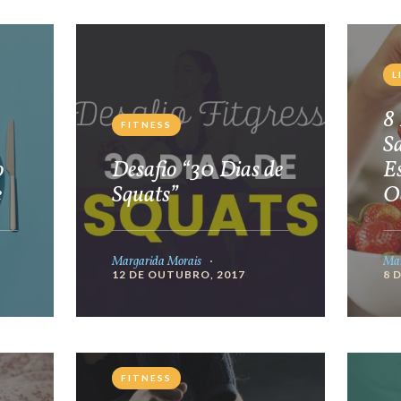
L
8 
FITNESS
S
o
Desafio “30 Dias de
E
e
Squats”
O
Margarida Morais
Mar
12 DE OUTUBRO, 2017
8 
FITNESS