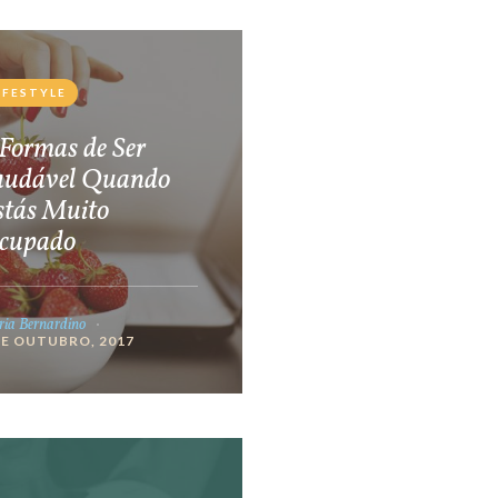
IFESTYLE
Formas de Ser
audável Quando
stás Muito
cupado
ia Bernardino
DE OUTUBRO, 2017