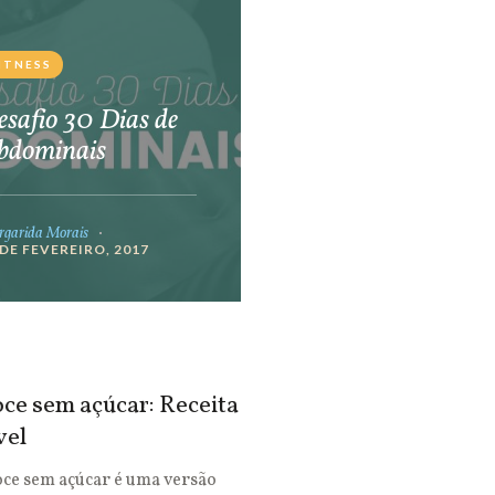
ITNESS
safio 30 Dias de
bdominais
garida Morais
 DE FEVEREIRO, 2017
ce sem açúcar: Receita
vel
oce sem açúcar é uma versão