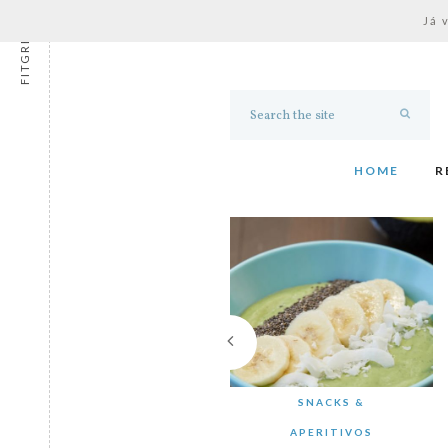
Já 
FITGRESS
HOME
R
SNACKS &
APERITIVOS