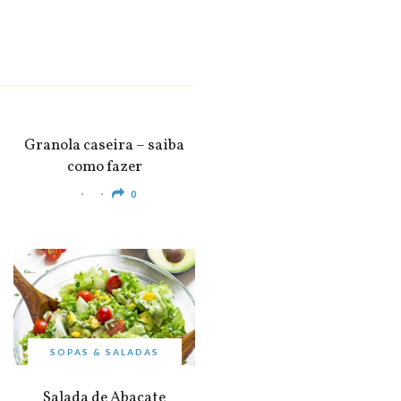
SNACKS &
APERITIVOS
Granola caseira – saiba
como fazer
0
SOPAS & SALADAS
Salada de Abacate