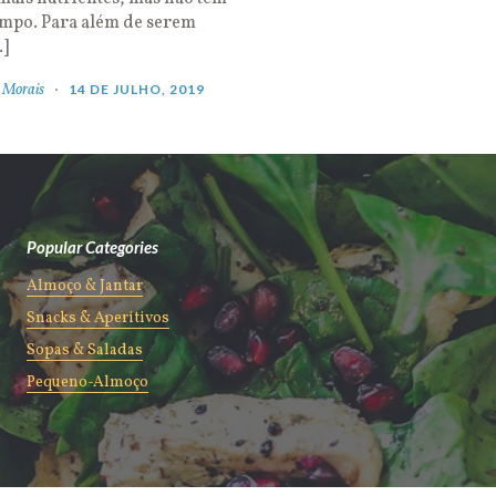
empo. Para além de serem
…]
 Morais
14 DE JULHO, 2019
Popular Categories
Almoço & Jantar
Snacks & Aperitivos
Sopas & Saladas
Pequeno-Almoço