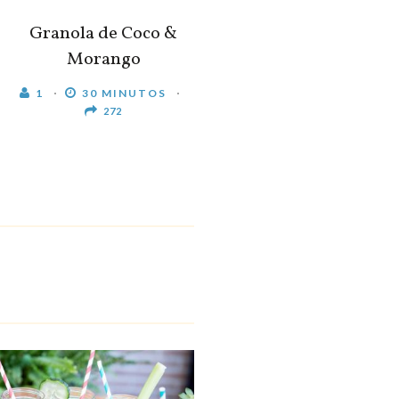
Granola de Coco &
Morango
1
30 MINUTOS
272