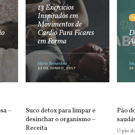
13 Exercícios
Inspirados em
F
Movimentos de
ão
Cardio Para Ficares
De
em Forma
A
Maria Bernardino
Mar
23 DE JUNHO, 2017
24
sa –
Suco detox para limpar e
Pão do
desinchar o organismo –
saudá
Receita
O pão d