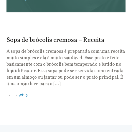
Sopa de brócolis cremosa – Receita
S
o
A sopa de brócolis cremosa é preparada com uma receita
muito simples e ela é muito saudável. Esse prato é feito
O
basicamente com o brócolis bem temperado e batido no
u
liquidificador. Essa sopa pode ser servida como entrada
c
em um almoço ou jantar ou pode ser o prato principal. É
q
uma opção leve para o […]
e
c
0