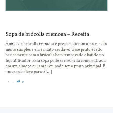
Sopa de brócolis cremosa – Receita
S
o
A sopa de brócolis cremosa é preparada com uma receita
muito simples e ela é muito saudável. Esse prato é feito
O
basicamente com o brócolis bem temperado e batido no
u
liquidificador. Essa sopa pode ser servida como entrada
c
em um almoço ou jantar ou pode ser o prato principal. É
q
uma opção leve para o […]
e
c
0