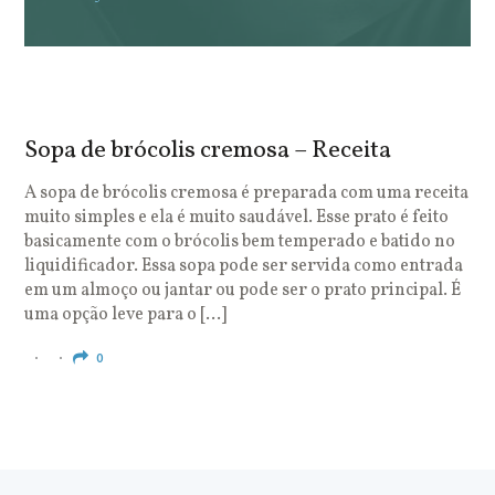
Sopa de brócolis cremosa – Receita
S
o
A sopa de brócolis cremosa é preparada com uma receita
muito simples e ela é muito saudável. Esse prato é feito
O
basicamente com o brócolis bem temperado e batido no
u
liquidificador. Essa sopa pode ser servida como entrada
c
em um almoço ou jantar ou pode ser o prato principal. É
q
uma opção leve para o […]
e
c
0