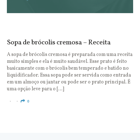
Sopa de brócolis cremosa – Receita
S
o
A sopa de brócolis cremosa é preparada com uma receita
muito simples e ela é muito saudável. Esse prato é feito
O
basicamente com o brócolis bem temperado e batido no
u
liquidificador. Essa sopa pode ser servida como entrada
c
em um almoço ou jantar ou pode ser o prato principal. É
q
uma opção leve para o […]
e
c
0