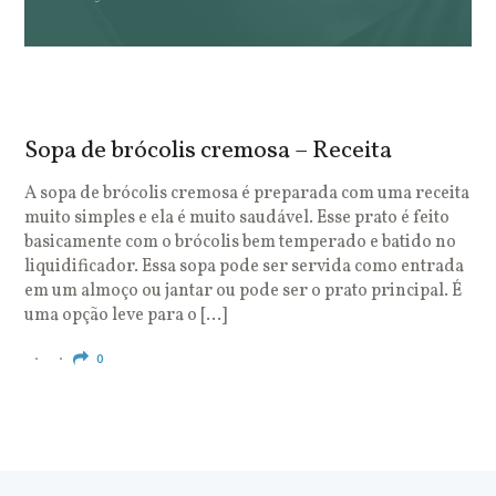
Sopa de brócolis cremosa – Receita
S
o
A sopa de brócolis cremosa é preparada com uma receita
muito simples e ela é muito saudável. Esse prato é feito
O
basicamente com o brócolis bem temperado e batido no
u
liquidificador. Essa sopa pode ser servida como entrada
c
em um almoço ou jantar ou pode ser o prato principal. É
q
uma opção leve para o […]
e
c
0