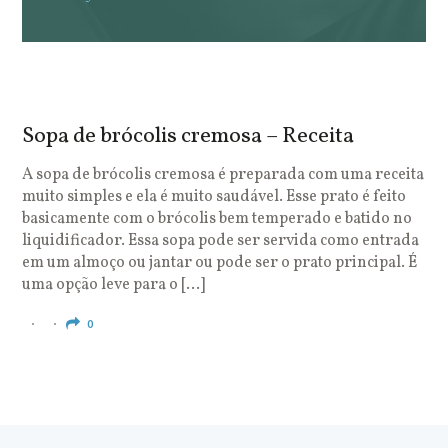
Sopa de brócolis cremosa – Receita
S
o
A sopa de brócolis cremosa é preparada com uma receita
muito simples e ela é muito saudável. Esse prato é feito
O
basicamente com o brócolis bem temperado e batido no
u
liquidificador. Essa sopa pode ser servida como entrada
c
em um almoço ou jantar ou pode ser o prato principal. É
q
uma opção leve para o […]
e
c
0