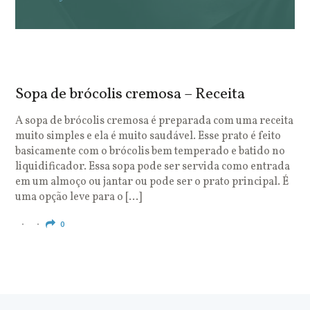
Sopa de brócolis cremosa – Receita
S
o
A sopa de brócolis cremosa é preparada com uma receita
muito simples e ela é muito saudável. Esse prato é feito
O
basicamente com o brócolis bem temperado e batido no
u
liquidificador. Essa sopa pode ser servida como entrada
c
em um almoço ou jantar ou pode ser o prato principal. É
q
uma opção leve para o […]
e
c
0