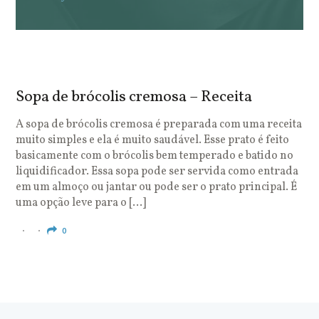
Sopa de brócolis cremosa – Receita
S
o
A sopa de brócolis cremosa é preparada com uma receita
muito simples e ela é muito saudável. Esse prato é feito
O
basicamente com o brócolis bem temperado e batido no
u
liquidificador. Essa sopa pode ser servida como entrada
c
em um almoço ou jantar ou pode ser o prato principal. É
q
uma opção leve para o […]
e
c
0