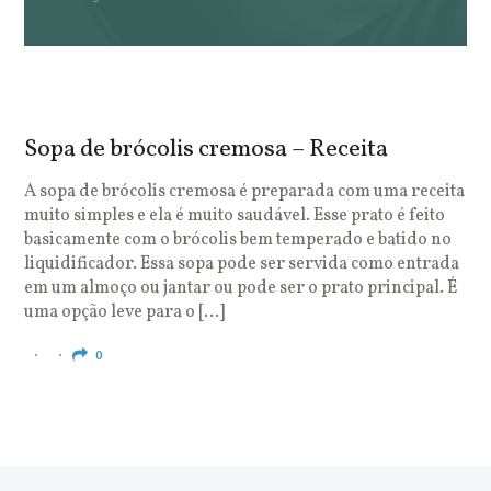
Sopa de brócolis cremosa – Receita
S
o
A sopa de brócolis cremosa é preparada com uma receita
muito simples e ela é muito saudável. Esse prato é feito
O
basicamente com o brócolis bem temperado e batido no
u
liquidificador. Essa sopa pode ser servida como entrada
c
em um almoço ou jantar ou pode ser o prato principal. É
q
uma opção leve para o […]
e
c
0