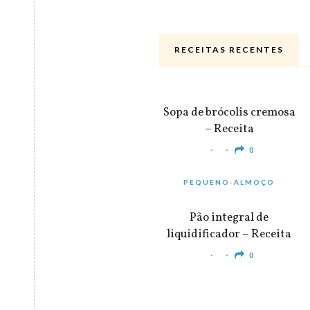
RECEITAS RECENTES
ALMOÇO & JANTAR
Sopa de brócolis cremosa
– Receita
0
PEQUENO-ALMOÇO
Pão integral de
liquidificador – Receita
0