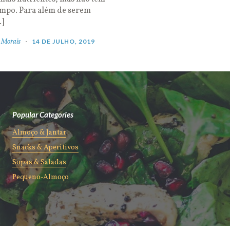
empo. Para além de serem
…]
 Morais
14 DE JULHO, 2019
Popular Categories
Almoço & Jantar
Snacks & Aperitivos
Sopas & Saladas
Pequeno-Almoço