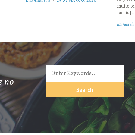
Rúben Martins
29 DE MARÇO, 2020
muito t
fáceis [
Margarida
e no