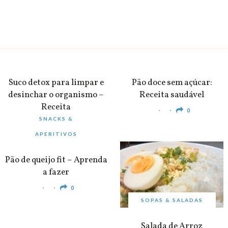
BEBIDAS
PEQUENO-ALMOÇO
Suco detox para limpar e
Pão doce sem açúcar:
desinchar o organismo –
Receita saudável
Receita
0
SNACKS &
0
APERITIVOS
Pão de queijo fit – Aprenda
a fazer
0
SOPAS & SALADAS
Salada de Arroz