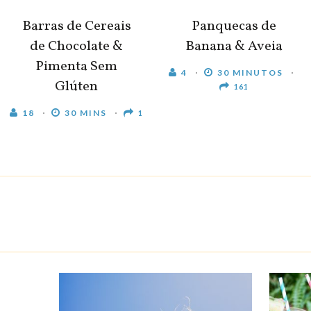
Barras de Cereais
Panquecas de
de Chocolate &
Banana & Aveia
Pimenta Sem
4
30 MINUTOS
Glúten
161
18
30 MINS
1