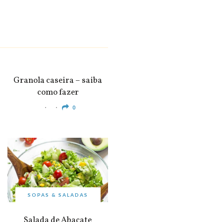
SNACKS &
APERITIVOS
Granola caseira – saiba
como fazer
0
SOPAS & SALADAS
Salada de Abacate