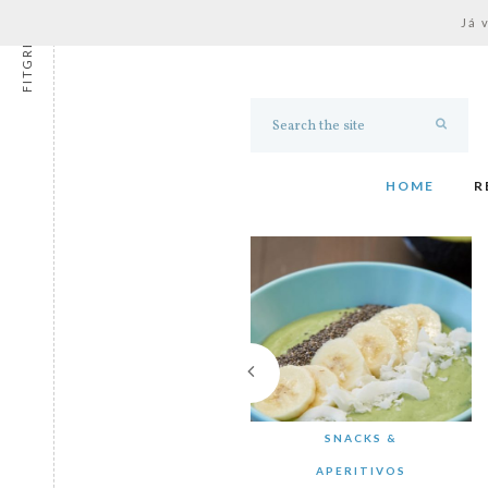
Já 
FITGRESS
HOME
R
SNACKS &
APERITIVOS