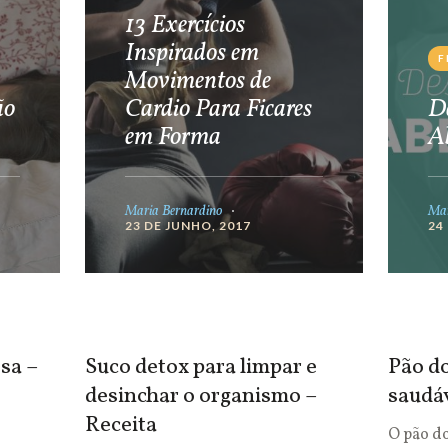
13 Exercícios
Inspirados em
F
Movimentos de
ão
Cardio Para Ficares
De
em Forma
A
Maria Bernardino
Mar
23 DE JUNHO, 2017
24
sa –
Suco detox para limpar e
Pão do
desinchar o organismo –
saudá
Receita
O pão d