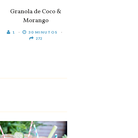
Granola de Coco &
Morango
1
30 MINUTOS
272