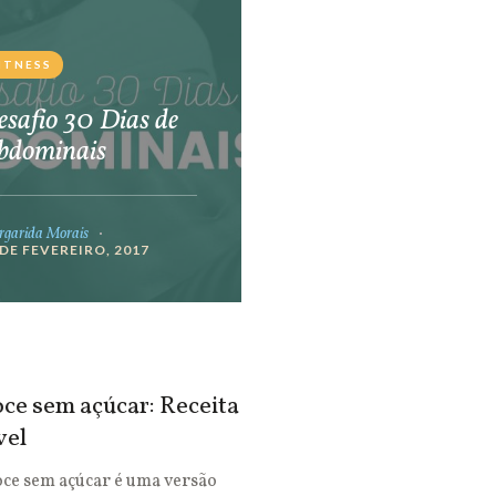
ITNESS
safio 30 Dias de
bdominais
garida Morais
 DE FEVEREIRO, 2017
ce sem açúcar: Receita
vel
oce sem açúcar é uma versão