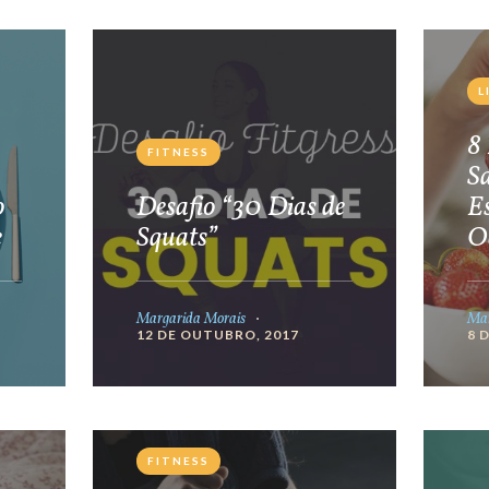
L
8 
FITNESS
S
o
Desafio “30 Dias de
E
e
Squats”
O
Margarida Morais
Mar
12 DE OUTUBRO, 2017
8 
FITNESS