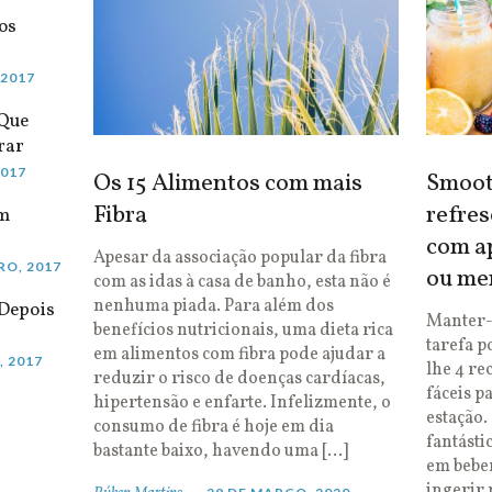
os
 2017
 Que
rar
2017
Os 15 Alimentos com mais
Smooth
Fibra
refres
em
com ap
Apesar da associação popular da fibra
RO, 2017
ou me
com as idas à casa de banho, esta não é
nenhuma piada. Para além dos
Depois
Manter-
benefícios nutricionais, uma dieta rica
tarefa p
em alimentos com fibra pode ajudar a
, 2017
lhe 4 re
reduzir o risco de doenças cardíacas,
fáceis p
hipertensão e enfarte. Infelizmente, o
estação.
consumo de fibra é hoje em dia
fantásti
bastante baixo, havendo uma […]
em bebe
ingerir 