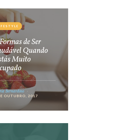
IFESTYLE
Formas de Ser
audável Quando
stás Muito
cupado
ia Bernardino
DE OUTUBRO, 2017