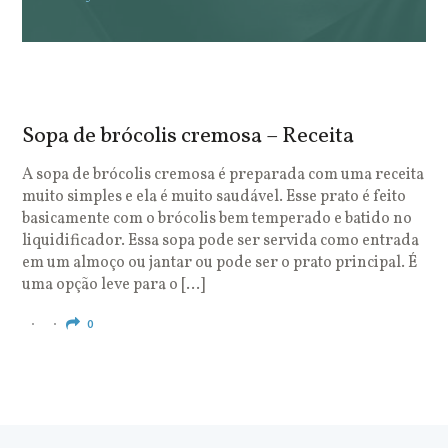
Sopa de brócolis cremosa – Receita
S
o
A sopa de brócolis cremosa é preparada com uma receita
muito simples e ela é muito saudável. Esse prato é feito
O
basicamente com o brócolis bem temperado e batido no
u
liquidificador. Essa sopa pode ser servida como entrada
c
em um almoço ou jantar ou pode ser o prato principal. É
q
uma opção leve para o […]
e
c
0