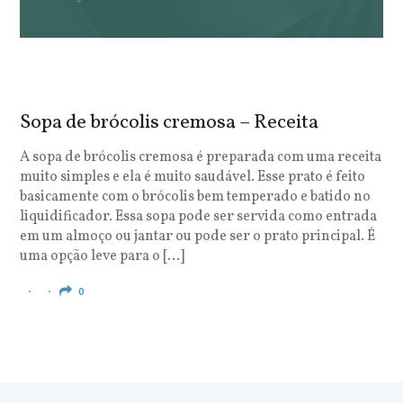
Sopa de brócolis cremosa – Receita
S
o
A sopa de brócolis cremosa é preparada com uma receita
muito simples e ela é muito saudável. Esse prato é feito
O
basicamente com o brócolis bem temperado e batido no
u
liquidificador. Essa sopa pode ser servida como entrada
c
em um almoço ou jantar ou pode ser o prato principal. É
q
uma opção leve para o […]
e
c
0