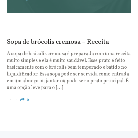
Sopa de brócolis cremosa – Receita
S
o
A sopa de brócolis cremosa é preparada com uma receita
muito simples e ela é muito saudável. Esse prato é feito
O
basicamente com o brócolis bem temperado e batido no
u
liquidificador. Essa sopa pode ser servida como entrada
c
em um almoço ou jantar ou pode ser o prato principal. É
q
uma opção leve para o […]
e
c
0