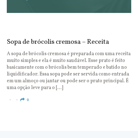
Sopa de brócolis cremosa – Receita
S
o
A sopa de brócolis cremosa é preparada com uma receita
muito simples e ela é muito saudável. Esse prato é feito
O
basicamente com o brócolis bem temperado e batido no
u
liquidificador. Essa sopa pode ser servida como entrada
c
em um almoço ou jantar ou pode ser o prato principal. É
q
uma opção leve para o […]
e
c
0