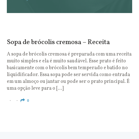
Sopa de brócolis cremosa – Receita
S
o
A sopa de brócolis cremosa é preparada com uma receita
muito simples e ela é muito saudável. Esse prato é feito
O
basicamente com o brócolis bem temperado e batido no
u
liquidificador. Essa sopa pode ser servida como entrada
c
em um almoço ou jantar ou pode ser o prato principal. É
q
uma opção leve para o […]
e
c
0