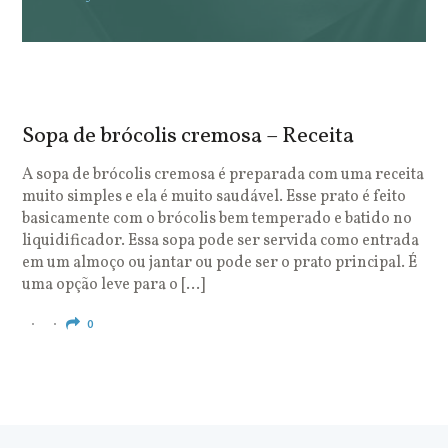
Sopa de brócolis cremosa – Receita
S
o
A sopa de brócolis cremosa é preparada com uma receita
muito simples e ela é muito saudável. Esse prato é feito
O
basicamente com o brócolis bem temperado e batido no
u
liquidificador. Essa sopa pode ser servida como entrada
c
em um almoço ou jantar ou pode ser o prato principal. É
q
uma opção leve para o […]
e
c
0