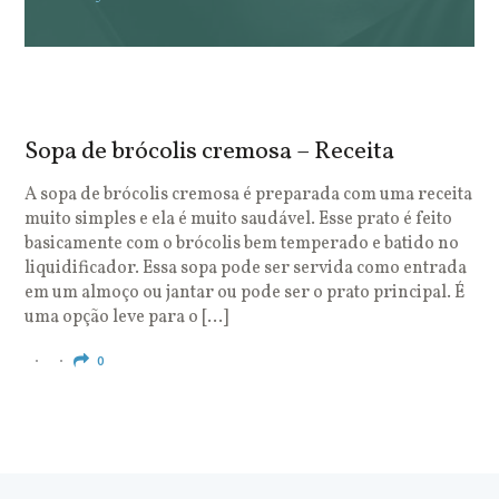
Sopa de brócolis cremosa – Receita
S
o
A sopa de brócolis cremosa é preparada com uma receita
muito simples e ela é muito saudável. Esse prato é feito
O
basicamente com o brócolis bem temperado e batido no
u
liquidificador. Essa sopa pode ser servida como entrada
c
em um almoço ou jantar ou pode ser o prato principal. É
q
uma opção leve para o […]
e
c
0