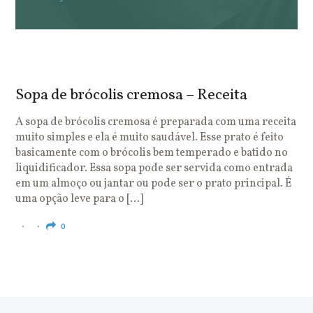
Sopa de brócolis cremosa – Receita
S
o
A sopa de brócolis cremosa é preparada com uma receita
muito simples e ela é muito saudável. Esse prato é feito
O
basicamente com o brócolis bem temperado e batido no
u
liquidificador. Essa sopa pode ser servida como entrada
c
em um almoço ou jantar ou pode ser o prato principal. É
q
uma opção leve para o […]
e
c
0