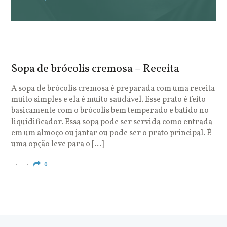
Sopa de brócolis cremosa – Receita
S
o
A sopa de brócolis cremosa é preparada com uma receita
muito simples e ela é muito saudável. Esse prato é feito
O
basicamente com o brócolis bem temperado e batido no
u
liquidificador. Essa sopa pode ser servida como entrada
c
em um almoço ou jantar ou pode ser o prato principal. É
q
uma opção leve para o […]
e
c
0