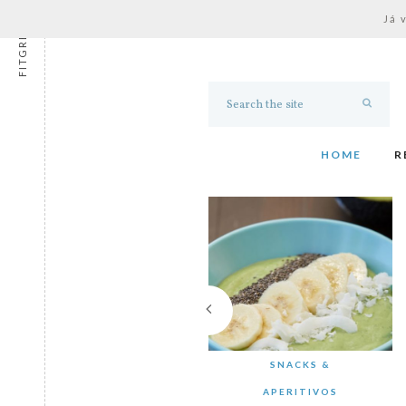
Já 
FITGRESS
HOME
R
SNACKS &
APERITIVOS