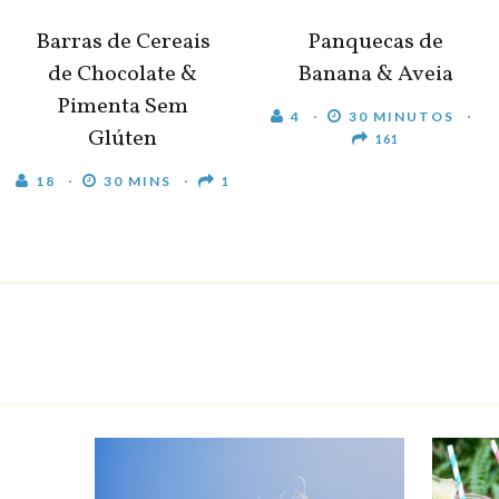
Barras de Cereais
Panquecas de
de Chocolate &
Banana & Aveia
Pimenta Sem
4
30 MINUTOS
Glúten
161
18
30 MINS
1