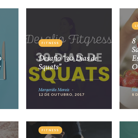
L
8 
FITNESS
S
o
Desafio “30 Dias de
E
e
Squats”
O
Margarida Morais
Mar
12 DE OUTUBRO, 2017
8 
FITNESS