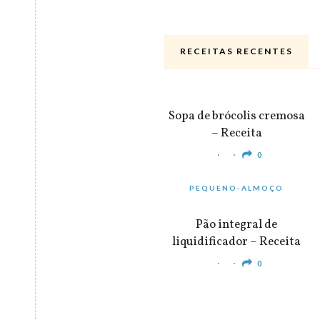
RECEITAS RECENTES
ALMOÇO & JANTAR
Sopa de brócolis cremosa
– Receita
0
PEQUENO-ALMOÇO
Pão integral de
liquidificador – Receita
0