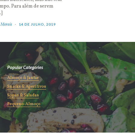
empo. Para além de serem
…]
 Morais
14 DE JULHO, 2019
Popular Categories
Almoço & Jantar
Snacks & Aperitivos
Sopas & Saladas
Pequeno-Almoço