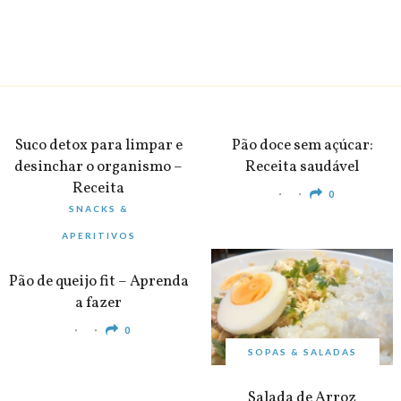
BEBIDAS
PEQUENO-ALMOÇO
Suco detox para limpar e
Pão doce sem açúcar:
desinchar o organismo –
Receita saudável
Receita
0
SNACKS &
0
APERITIVOS
Pão de queijo fit – Aprenda
a fazer
0
SOPAS & SALADAS
Salada de Arroz