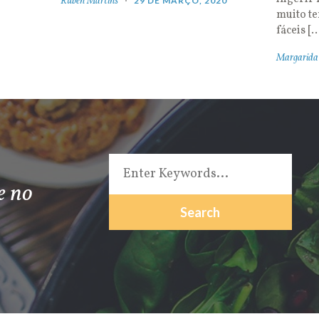
Rúben Martins
29 DE MARÇO, 2020
muito t
fáceis [
Margarida
e no