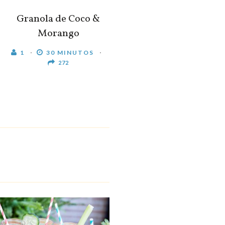
Granola de Coco &
Morango
1
30 MINUTOS
272