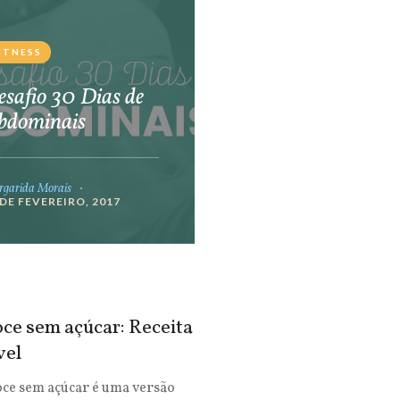
ITNESS
safio 30 Dias de
bdominais
garida Morais
 DE FEVEREIRO, 2017
ce sem açúcar: Receita
vel
oce sem açúcar é uma versão