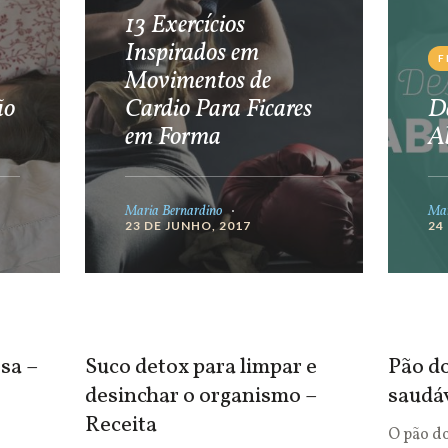
13 Exercícios
Inspirados em
F
Movimentos de
ão
Cardio Para Ficares
De
em Forma
A
Maria Bernardino
Mar
23 DE JUNHO, 2017
24
sa –
Suco detox para limpar e
Pão do
desinchar o organismo –
saudá
Receita
O pão d