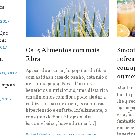
os
 2017
 Que
rar
2017
Os 15 Alimentos com mais
Smooth
Fibra
refres
em
com ap
Apesar da associação popular da fibra
RO, 2017
ou me
com as idas à casa de banho, esta não é
nenhuma piada. Para além dos
Depois
Manter-
benefícios nutricionais, uma dieta rica
tarefa p
em alimentos com fibra pode ajudar a
, 2017
lhe 4 re
reduzir o risco de doenças cardíacas,
fáceis p
hipertensão e enfarte. Infelizmente, o
estação.
consumo de fibra é hoje em dia
fantásti
bastante baixo, havendo uma […]
em bebe
ingerir 