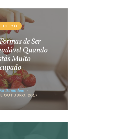
IFESTYLE
Formas de Ser
audável Quando
stás Muito
cupado
ia Bernardino
DE OUTUBRO, 2017