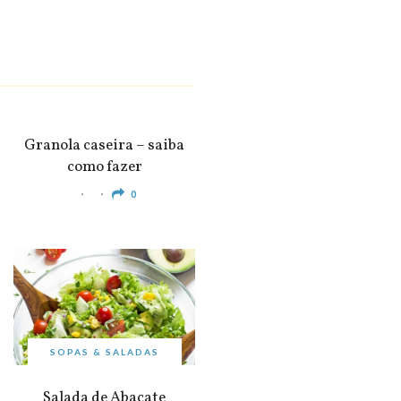
SNACKS &
APERITIVOS
Granola caseira – saiba
como fazer
0
SOPAS & SALADAS
Salada de Abacate