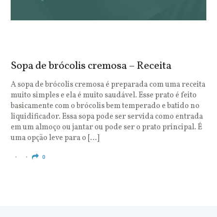
Sopa de brócolis cremosa – Receita
S
o
A sopa de brócolis cremosa é preparada com uma receita
muito simples e ela é muito saudável. Esse prato é feito
O
basicamente com o brócolis bem temperado e batido no
u
liquidificador. Essa sopa pode ser servida como entrada
c
em um almoço ou jantar ou pode ser o prato principal. É
q
uma opção leve para o […]
e
c
0