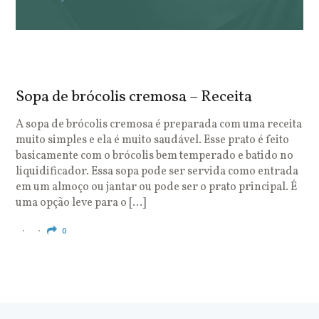
Sopa de brócolis cremosa – Receita
S
o
A sopa de brócolis cremosa é preparada com uma receita
muito simples e ela é muito saudável. Esse prato é feito
O
basicamente com o brócolis bem temperado e batido no
u
liquidificador. Essa sopa pode ser servida como entrada
c
em um almoço ou jantar ou pode ser o prato principal. É
q
uma opção leve para o […]
e
c
0