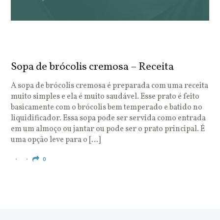
Sopa de brócolis cremosa – Receita
S
o
A sopa de brócolis cremosa é preparada com uma receita
muito simples e ela é muito saudável. Esse prato é feito
O
basicamente com o brócolis bem temperado e batido no
u
liquidificador. Essa sopa pode ser servida como entrada
c
em um almoço ou jantar ou pode ser o prato principal. É
q
uma opção leve para o […]
e
c
0