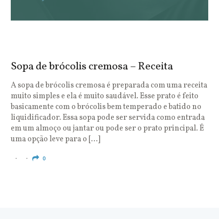
Sopa de brócolis cremosa – Receita
S
o
A sopa de brócolis cremosa é preparada com uma receita
muito simples e ela é muito saudável. Esse prato é feito
O
basicamente com o brócolis bem temperado e batido no
u
liquidificador. Essa sopa pode ser servida como entrada
c
em um almoço ou jantar ou pode ser o prato principal. É
q
uma opção leve para o […]
e
c
0