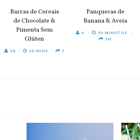
Barras de Cereais
Panquecas de
de Chocolate &
Banana & Aveia
Pimenta Sem
4
30 MINUTOS
Glúten
161
18
30 MINS
1