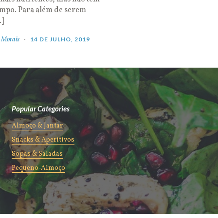
empo. Para além de serem
…]
 Morais
14 DE JULHO, 2019
Popular Categories
Almoço & Jantar
Snacks & Aperitivos
Sopas & Saladas
Pequeno-Almoço