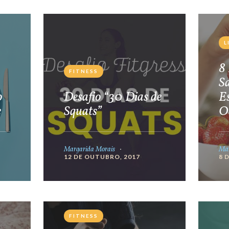
L
8 
FITNESS
S
o
Desafio “30 Dias de
E
e
Squats”
O
Margarida Morais
Mar
12 DE OUTUBRO, 2017
8 
FITNESS