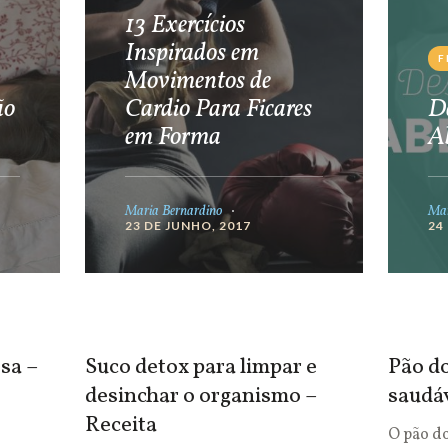
13 Exercícios
Inspirados em
F
Movimentos de
ão
Cardio Para Ficares
De
em Forma
A
Maria Bernardino
Mar
23 DE JUNHO, 2017
24
sa –
Suco detox para limpar e
Pão do
desinchar o organismo –
saudá
Receita
O pão d