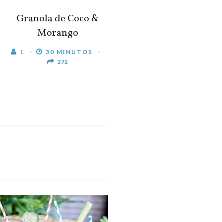
Granola de Coco &
Morango
1
30 MINUTOS
272