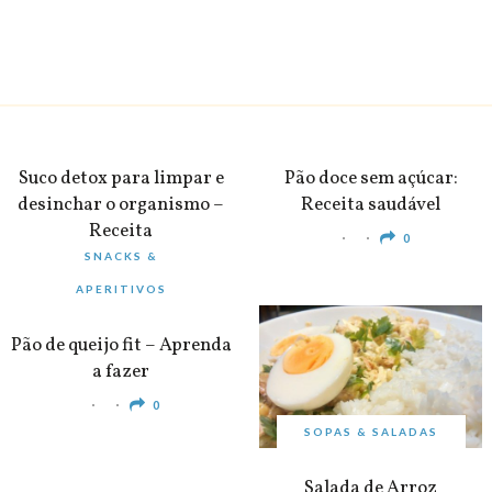
BEBIDAS
PEQUENO-ALMOÇO
Suco detox para limpar e
Pão doce sem açúcar:
desinchar o organismo –
Receita saudável
Receita
0
SNACKS &
0
APERITIVOS
Pão de queijo fit – Aprenda
a fazer
0
SOPAS & SALADAS
Salada de Arroz