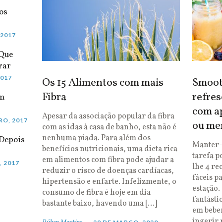
os
 2017
 Que
rar
2017
Os 15 Alimentos com mais
Smooth
Fibra
refres
em
com ap
Apesar da associação popular da fibra
RO, 2017
ou me
com as idas à casa de banho, esta não é
nenhuma piada. Para além dos
Depois
Manter-
benefícios nutricionais, uma dieta rica
tarefa p
em alimentos com fibra pode ajudar a
, 2017
lhe 4 re
reduzir o risco de doenças cardíacas,
fáceis p
hipertensão e enfarte. Infelizmente, o
estação.
consumo de fibra é hoje em dia
fantásti
bastante baixo, havendo uma […]
em bebe
ingerir 