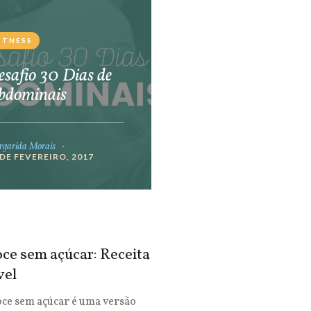
ITNESS
safio 30 Dias de
bdominais
garida Morais
 DE FEVEREIRO, 2017
ce sem açúcar: Receita
vel
oce sem açúcar é uma versão