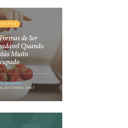
IFESTYLE
Formas de Ser
audável Quando
stás Muito
cupado
ia Bernardino
DE OUTUBRO, 2017