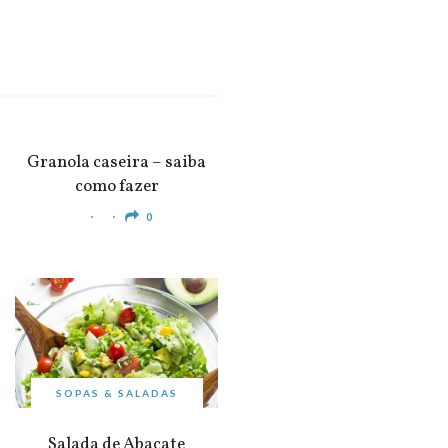
SNACKS &
APERITIVOS
Granola caseira – saiba
como fazer
0
SOPAS & SALADAS
Salada de Abacate