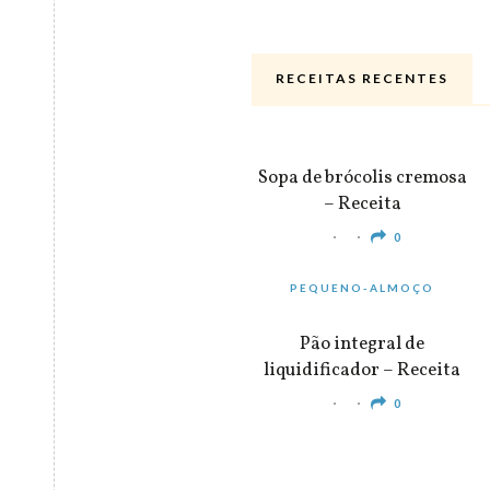
RECEITAS RECENTES
ALMOÇO & JANTAR
Sopa de brócolis cremosa
– Receita
0
PEQUENO-ALMOÇO
Pão integral de
liquidificador – Receita
0