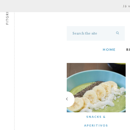
Já 
FITGRESS
HOME
R
SNACKS &
APERITIVOS