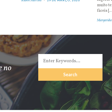
Rúben Martins
29 DE MARÇO, 2020
muito t
fáceis [
Margarida
e no