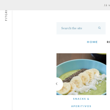
Já 
FITGRESS
HOME
R
SNACKS &
APERITIVOS