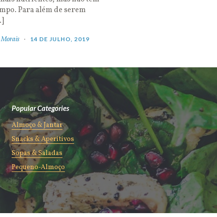
empo. Para além de serem
…]
 Morais
14 DE JULHO, 2019
Popular Categories
Almoço & Jantar
Snacks & Aperitivos
Sopas & Saladas
Pequeno-Almoço