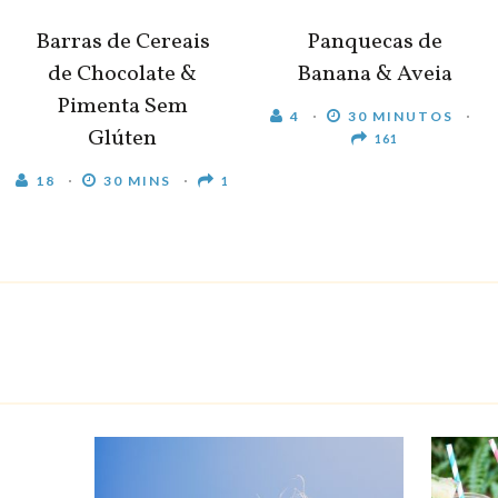
Barras de Cereais
Panquecas de
de Chocolate &
Banana & Aveia
Pimenta Sem
4
30 MINUTOS
Glúten
161
18
30 MINS
1