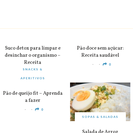
BEBIDAS
PEQUENO-ALMOÇO
Suco detox para limpar e
Pão doce sem açúcar:
desinchar o organismo –
Receita saudável
Receita
0
SNACKS &
0
APERITIVOS
Pão de queijo fit – Aprenda
a fazer
0
SOPAS & SALADAS
Salada de Arroz