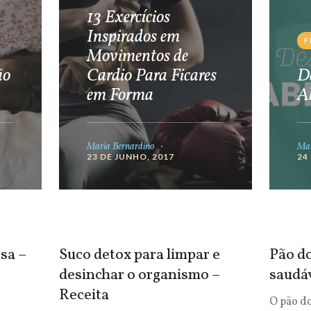
13 Exercícios
Inspirados em
F
Movimentos de
ão
Cardio Para Ficares
De
em Forma
A
Maria Bernardino
Mar
23 DE JUNHO, 2017
24
sa –
Suco detox para limpar e
Pão do
desinchar o organismo –
saudá
Receita
O pão d