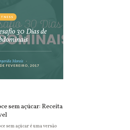
ITNESS
safio 30 Dias de
bdominais
garida Morais
 DE FEVEREIRO, 2017
ce sem açúcar: Receita
vel
oce sem açúcar é uma versão