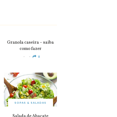
SNACKS &
APERITIVOS
Granola caseira – saiba
como fazer
0
SOPAS & SALADAS
Salada de Abacate