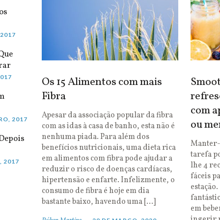
os
 2017
 Que
rar
2017
Os 15 Alimentos com mais
Smooth
Fibra
refres
em
com ap
Apesar da associação popular da fibra
RO, 2017
ou me
com as idas à casa de banho, esta não é
nenhuma piada. Para além dos
Depois
Manter-
benefícios nutricionais, uma dieta rica
tarefa p
em alimentos com fibra pode ajudar a
, 2017
lhe 4 re
reduzir o risco de doenças cardíacas,
fáceis p
hipertensão e enfarte. Infelizmente, o
estação.
consumo de fibra é hoje em dia
fantásti
bastante baixo, havendo uma […]
em bebe
ingerir 