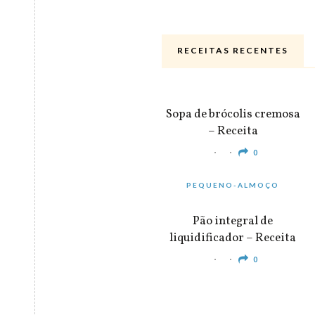
RECEITAS RECENTES
ALMOÇO & JANTAR
Sopa de brócolis cremosa
– Receita
0
PEQUENO-ALMOÇO
Pão integral de
liquidificador – Receita
0