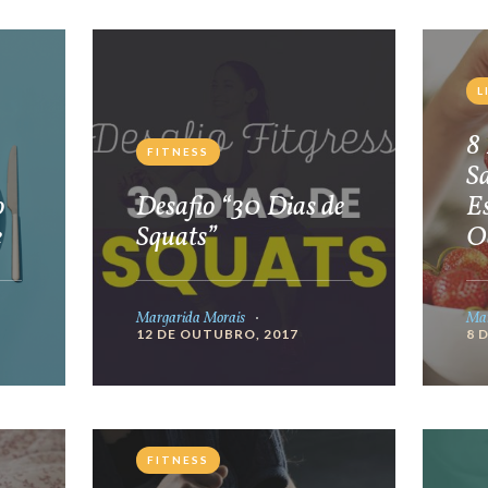
L
8 
FITNESS
S
o
Desafio “30 Dias de
E
e
Squats”
O
Margarida Morais
Mar
12 DE OUTUBRO, 2017
8 
FITNESS