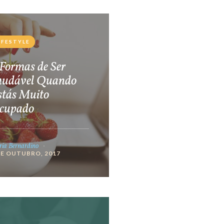
IFESTYLE
Formas de Ser
audável Quando
stás Muito
cupado
ia Bernardino
DE OUTUBRO, 2017