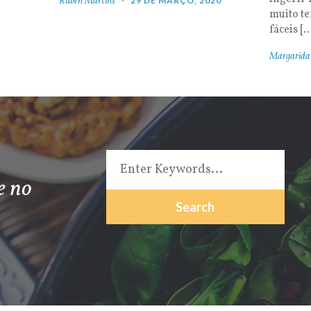
Rúben Martins
29 DE MARÇO, 2020
muito t
fáceis [
Margarida
e no