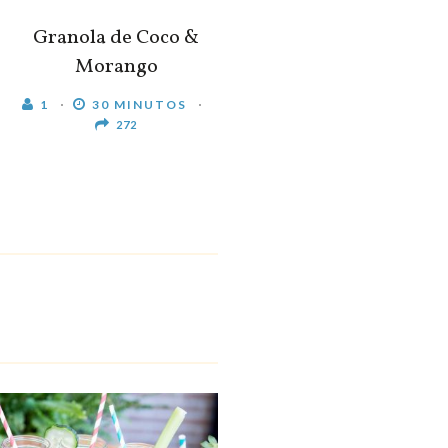
Granola de Coco &
Morango
1
30 MINUTOS
272