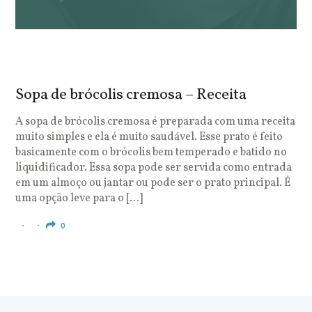
Sopa de brócolis cremosa – Receita
S
o
A sopa de brócolis cremosa é preparada com uma receita
muito simples e ela é muito saudável. Esse prato é feito
O
basicamente com o brócolis bem temperado e batido no
u
liquidificador. Essa sopa pode ser servida como entrada
c
em um almoço ou jantar ou pode ser o prato principal. É
q
uma opção leve para o […]
e
c
0