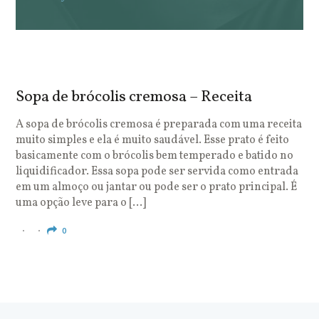
Sopa de brócolis cremosa – Receita
S
o
A sopa de brócolis cremosa é preparada com uma receita
muito simples e ela é muito saudável. Esse prato é feito
O
basicamente com o brócolis bem temperado e batido no
u
liquidificador. Essa sopa pode ser servida como entrada
c
em um almoço ou jantar ou pode ser o prato principal. É
q
uma opção leve para o […]
e
c
0