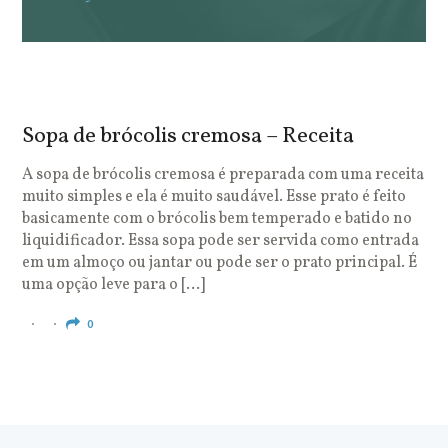
Sopa de brócolis cremosa – Receita
S
o
A sopa de brócolis cremosa é preparada com uma receita
muito simples e ela é muito saudável. Esse prato é feito
O
basicamente com o brócolis bem temperado e batido no
u
liquidificador. Essa sopa pode ser servida como entrada
c
em um almoço ou jantar ou pode ser o prato principal. É
q
uma opção leve para o […]
e
c
0