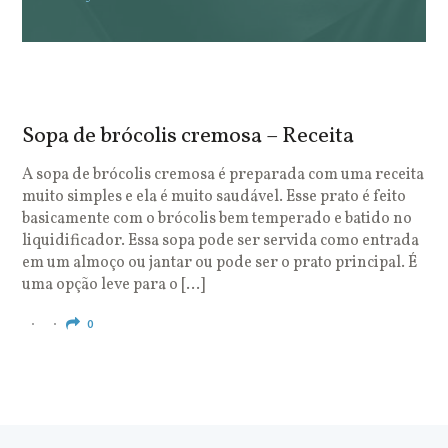
Sopa de brócolis cremosa – Receita
S
o
A sopa de brócolis cremosa é preparada com uma receita
muito simples e ela é muito saudável. Esse prato é feito
O
basicamente com o brócolis bem temperado e batido no
u
liquidificador. Essa sopa pode ser servida como entrada
c
em um almoço ou jantar ou pode ser o prato principal. É
q
uma opção leve para o […]
e
c
0