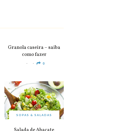
SNACKS &
APERITIVOS
Granola caseira – saiba
como fazer
0
SOPAS & SALADAS
Salada de Abacate