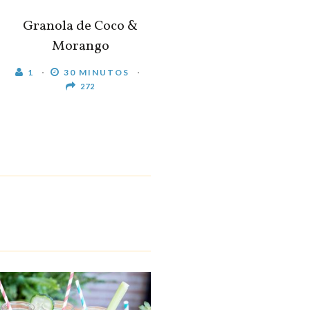
Granola de Coco &
Morango
1
30 MINUTOS
272