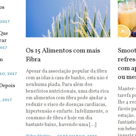
os
 2017
 Que
rar
2017
Os 15 Alimentos com mais
Smooth
Fibra
refres
em
com ap
Apesar da associação popular da fibra
RO, 2017
ou me
com as idas à casa de banho, esta não é
nenhuma piada. Para além dos
Depois
Manter-
benefícios nutricionais, uma dieta rica
tarefa p
em alimentos com fibra pode ajudar a
, 2017
lhe 4 re
reduzir o risco de doenças cardíacas,
fáceis p
hipertensão e enfarte. Infelizmente, o
estação.
consumo de fibra é hoje em dia
fantásti
bastante baixo, havendo uma […]
em bebe
ingerir 