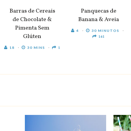
Barras de Cereais
Panquecas de
de Chocolate &
Banana & Aveia
Pimenta Sem
4
30 MINUTOS
Glúten
161
18
30 MINS
1