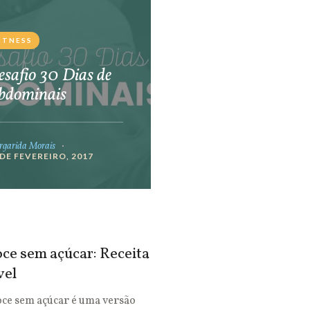
ITNESS
safio 30 Dias de
bdominais
garida Morais
 DE FEVEREIRO, 2017
ce sem açúcar: Receita
vel
oce sem açúcar é uma versão