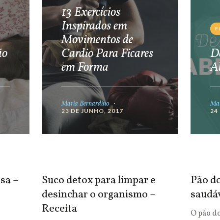
13 Exercícios
Inspirados em
F
Movimentos de
ão
Cardio Para Ficares
De
em Forma
A
Maria Bernardino
Mar
23 DE JUNHO, 2017
24
sa –
Suco detox para limpar e
Pão do
desinchar o organismo –
saudá
Receita
O pão d