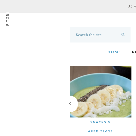
Já 
FITGRESS
HOME
R
SNACKS &
APERITIVOS