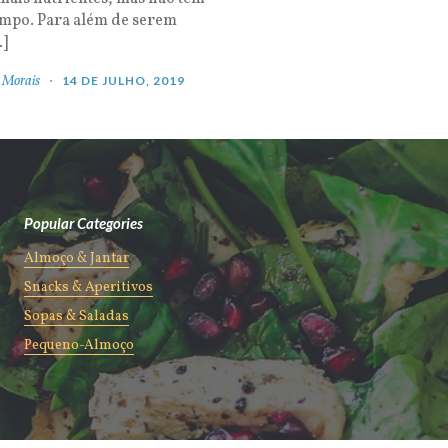
empo. Para além de serem
…]
 Morais
14 DE JULHO, 2019
Popular Categories
Almoço & Jantar
Snacks & Aperitivos
Sopas & Saladas
Pequeno-Almoço