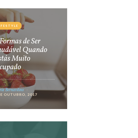
IFESTYLE
Formas de Ser
audável Quando
stás Muito
cupado
ia Bernardino
DE OUTUBRO, 2017