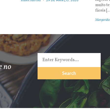
Rúben Martins
29 DE MARÇO, 2020
muito t
fáceis [
Margarida
e no