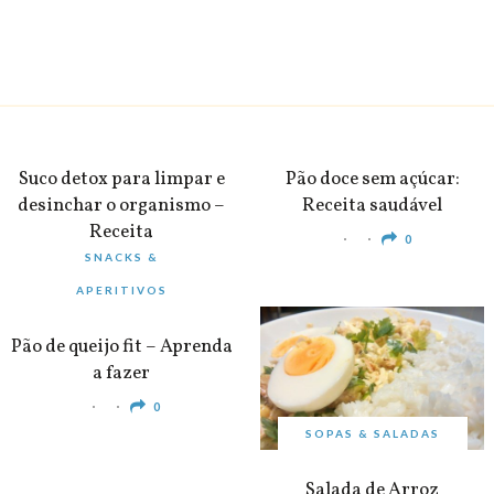
BEBIDAS
PEQUENO-ALMOÇO
Suco detox para limpar e
Pão doce sem açúcar:
desinchar o organismo –
Receita saudável
Receita
0
SNACKS &
0
APERITIVOS
Pão de queijo fit – Aprenda
a fazer
0
SOPAS & SALADAS
Salada de Arroz