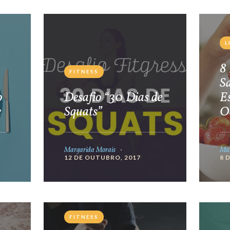
L
8 
FITNESS
S
o
Desafio “30 Dias de
E
e
Squats”
O
Margarida Morais
Mar
12 DE OUTUBRO, 2017
8 
FITNESS