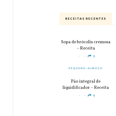
RECEITAS RECENTES
ALMOÇO & JANTAR
Sopa de brócolis cremosa
– Receita
0
PEQUENO-ALMOÇO
Pão integral de
liquidificador – Receita
0