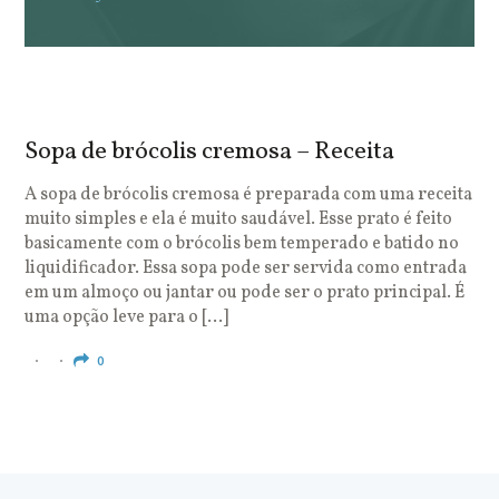
Sopa de brócolis cremosa – Receita
S
o
A sopa de brócolis cremosa é preparada com uma receita
muito simples e ela é muito saudável. Esse prato é feito
O
basicamente com o brócolis bem temperado e batido no
u
liquidificador. Essa sopa pode ser servida como entrada
c
em um almoço ou jantar ou pode ser o prato principal. É
q
uma opção leve para o […]
e
c
0