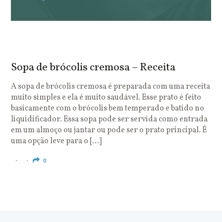
Sopa de brócolis cremosa – Receita
S
o
A sopa de brócolis cremosa é preparada com uma receita
muito simples e ela é muito saudável. Esse prato é feito
O
basicamente com o brócolis bem temperado e batido no
u
liquidificador. Essa sopa pode ser servida como entrada
c
em um almoço ou jantar ou pode ser o prato principal. É
q
uma opção leve para o […]
e
c
0