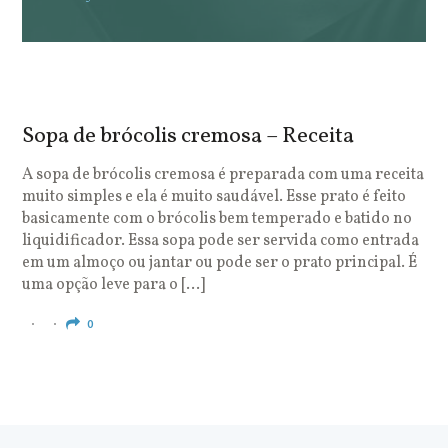
Sopa de brócolis cremosa – Receita
S
o
A sopa de brócolis cremosa é preparada com uma receita
muito simples e ela é muito saudável. Esse prato é feito
O
basicamente com o brócolis bem temperado e batido no
u
liquidificador. Essa sopa pode ser servida como entrada
c
em um almoço ou jantar ou pode ser o prato principal. É
q
uma opção leve para o […]
e
c
0