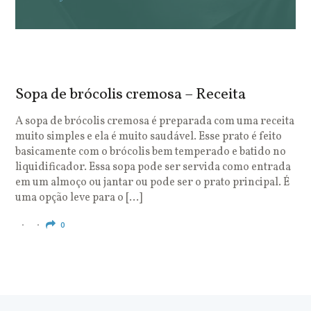
Sopa de brócolis cremosa – Receita
S
o
A sopa de brócolis cremosa é preparada com uma receita
muito simples e ela é muito saudável. Esse prato é feito
O
basicamente com o brócolis bem temperado e batido no
u
liquidificador. Essa sopa pode ser servida como entrada
c
em um almoço ou jantar ou pode ser o prato principal. É
q
uma opção leve para o […]
e
c
0