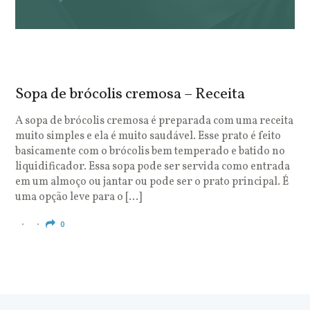
Sopa de brócolis cremosa – Receita
S
o
A sopa de brócolis cremosa é preparada com uma receita
muito simples e ela é muito saudável. Esse prato é feito
O
basicamente com o brócolis bem temperado e batido no
u
liquidificador. Essa sopa pode ser servida como entrada
c
em um almoço ou jantar ou pode ser o prato principal. É
q
uma opção leve para o […]
e
c
0