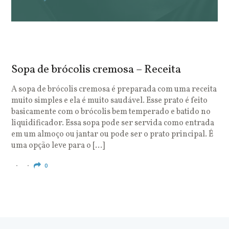
Sopa de brócolis cremosa – Receita
S
o
A sopa de brócolis cremosa é preparada com uma receita
muito simples e ela é muito saudável. Esse prato é feito
O
basicamente com o brócolis bem temperado e batido no
u
liquidificador. Essa sopa pode ser servida como entrada
c
em um almoço ou jantar ou pode ser o prato principal. É
q
uma opção leve para o […]
e
c
0